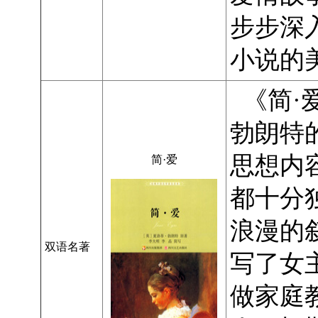
步步深
小说的
《简·
勃朗特
思想内
简·爱
都十分
浪漫的
双语名著
写了女
做家庭