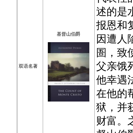
述的是
报恩和
基督山伯爵
因遭人
圄，致
父亲饿
双语名著
他幸遇
在他的
狱，并
财富。