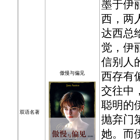
墨于伊
西，两
达西总
觉，伊
信别人
傲慢与偏见
西存有
交往中
聪明的
双语名著
抛弃门
她。而