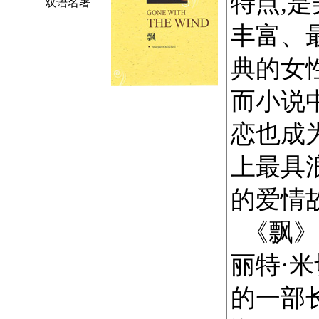
特点,
双语名著
丰富、
典的女
而小说
恋也成
上最具
的爱情
《飘》
丽特·
的一部