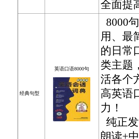
全面提
8000
用、最
的日常
类主题
英语口语8000句
活各个
高英语
经典句型
力！
纯正发
朗读+