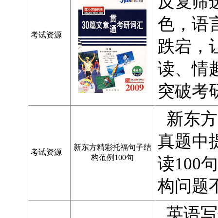
反复筛
色，语
考试资源
跌宕，
读、情
突破考
新东方
真题中
新东方精彩托福句子结
考试资源
构范例100句
读100
构问题
英语写