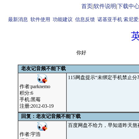
首页
|
软件说明
|
下载中
最新消息
软件使用
功能建议
信息反馈
诺基亚手机
索尼爱
你好
老友记音频不能下载
115网盘提示“未绑定手机禁止
作者:parknemo
积分:6
手机:黑莓
注册:2012-03-19
回复：老友记音频不能下载
百度网盘不给力，早知道昨天熬
作者:宇浩